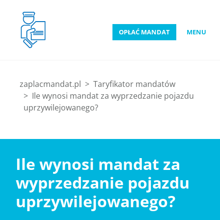
OPŁAĆ MANDAT
MENU
zaplacmandat.pl
Taryfikator mandatów
Ile wynosi mandat za wyprzedzanie pojazdu
uprzywilejowanego?
Ile wynosi mandat za
wyprzedzanie pojazdu
uprzywilejowanego?